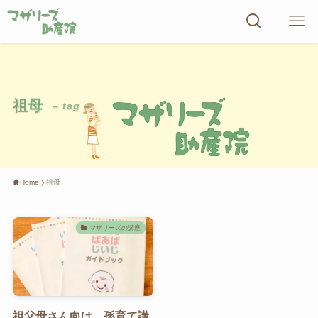
祖母
– tag –
Home
祖母
マザリーズの講座
祖父母さん向け 孫育て講