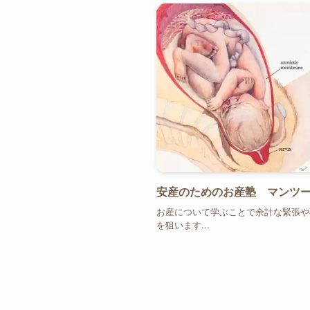
安産のためのお産塾 マンツ
お産について学ぶことで余計な緊張や
を狙います...