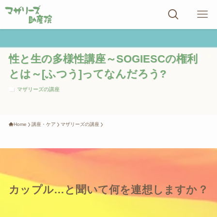
性と生の多様性講座～SOGIESCの権利
とは～[ふつう]ってなんだろう?
マザリーズの講座
Home
講座・ケア
マザリーズの講座
カップル…と聞いて何を連想しますか？