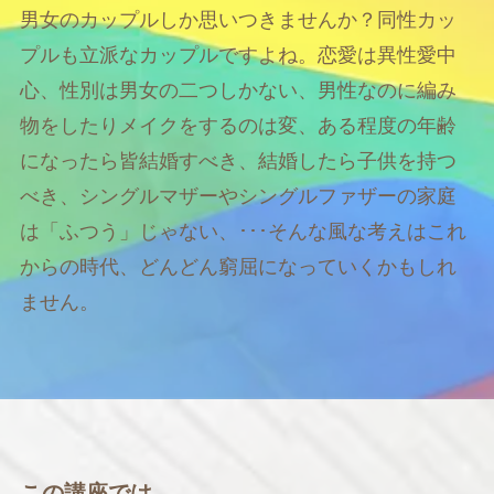
男女のカップルしか思いつきませんか？同性カッ
プルも立派なカップルですよね。恋愛は異性愛中
心、性別は男女の二つしかない、男性なのに編み
物をしたりメイクをするのは変、ある程度の年齢
になったら皆結婚すべき、結婚したら子供を持つ
べき、シングルマザーやシングルファザーの家庭
は「ふつう」じゃない、･･･そんな風な考えはこれ
からの時代、どんどん窮屈になっていくかもしれ
ません。
この講座では